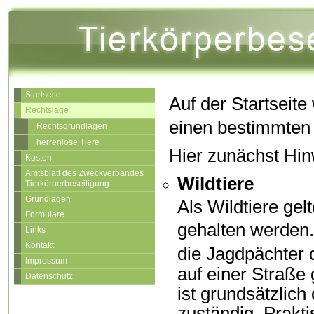
Startseite
Auf der Startseite
Rechtslage
einen bestimmten 
Rechtsgrundlagen
herrenlose Tiere
Hier zunächst Hi
Kosten
Amtsblatt des Zweckverbandes
Wildtiere
Tierkörperbeseitigung
Grundlagen
Als Wildtiere gel
Formulare
gehalten werden.
Links
Kontakt
die Jagdpächter 
Impressum
auf einer Straße 
Datenschutz
ist grundsätzlich
zuständig. Praktis