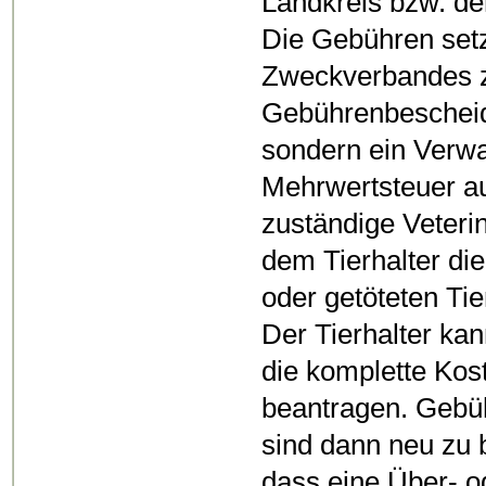
Landkreis bzw. der
Die Gebühren setz
Zweckverbandes 
Gebührenbescheid
sondern ein Verwa
Mehrwertsteuer a
zuständige Veterin
dem Tierhalter di
oder getöteten Tie
Der Tierhalter k
die komplette Ko
beantragen. Gebüh
sind dann neu zu 
dass eine Über- 